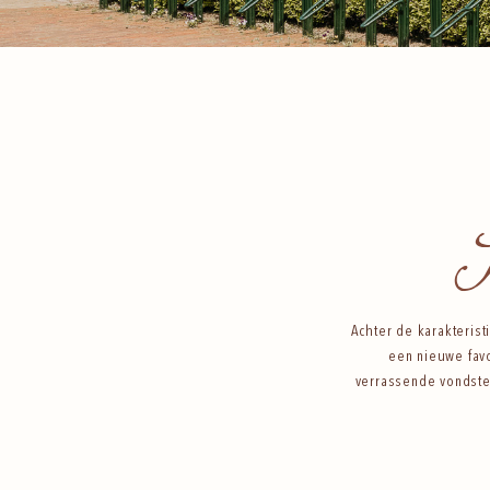
S
Achter de karakteris
een nieuwe favo
verrassende vondste