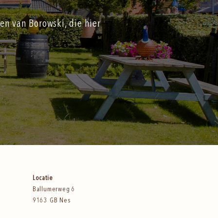
en van Borowski, die hier
Locatie
Ballumerweg 6
9163 GB Nes