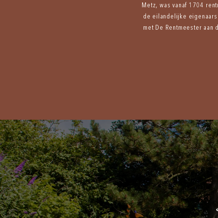
Metz, was vanaf 1704 ren
de eilandelijke eigenaars
met De Rentmeester aan d