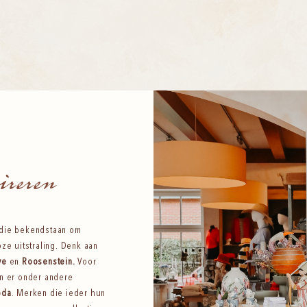
ireren
 die bekendstaan om
oze uitstraling. Denk aan
Eye
en
Roosenstein
.
Voor
jn er onder andere
oda
. Merken die ieder hun