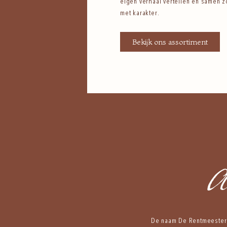
eigen verhaal vertellen en samen z
met karakter.
Bekijk ons assortiment
Al
De naam De Rentmeester 