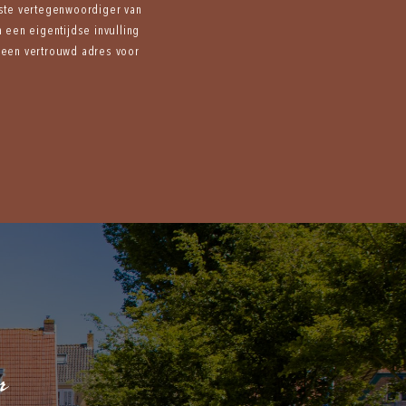
ste vertegenwoordiger van
 een eigentijdse invulling
 een vertrouwd adres voor
r