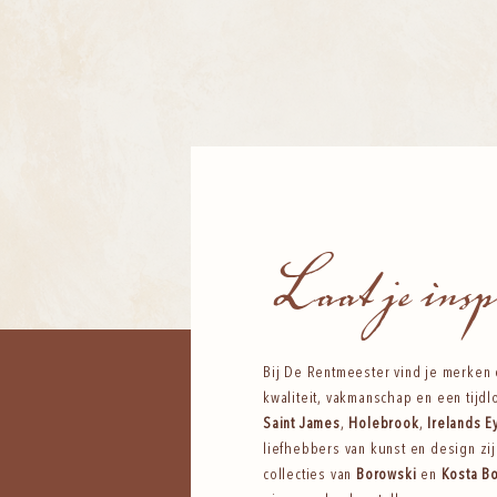
Laat je insp
Bij De Rentmeester vind je merken
kwaliteit, vakmanschap en een tijdl
Saint James
,
Holebrook
,
Irelands 
liefhebbers van kunst en design zi
collecties van
Borowski
en
Kosta B